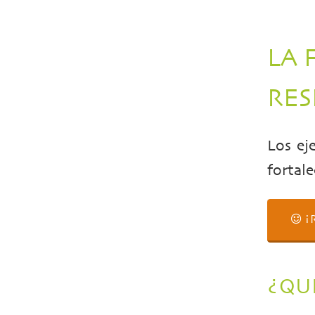
LA 
RES
Los ej
fortal
¡
¿QUÉ