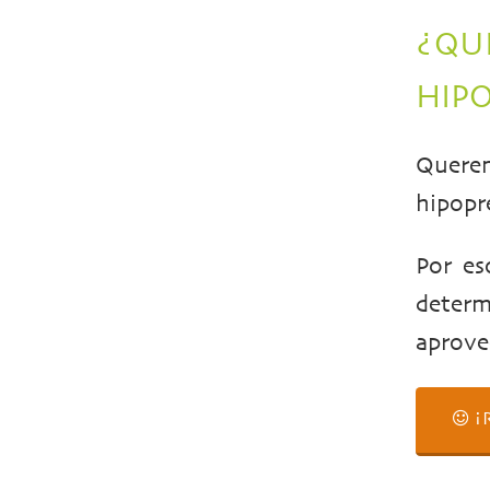
¿QU
HIP
Querem
hipopr
Por es
deter
aprove
¡