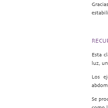
Gracia
estabil
RECU
Esta c
luz, u
Los ej
abdomi
Se pro
como l