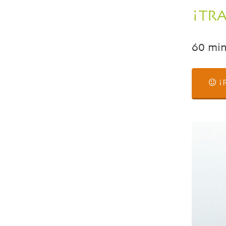
¡TR
60 min
¡