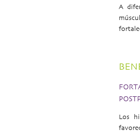
A dife
múscul
fortal
BENE
FORT
POST
Los hi
favore