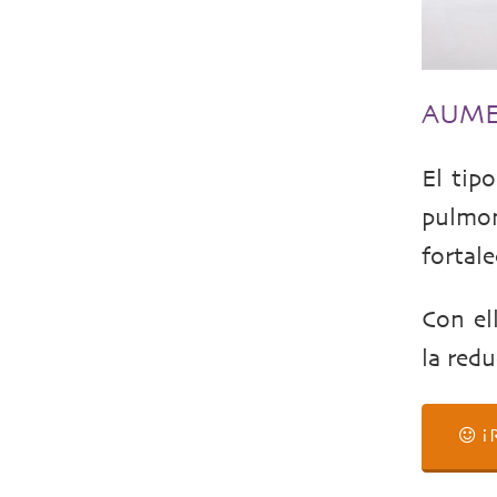
AUME
El tip
pulmon
fortale
Con el
la redu
¡