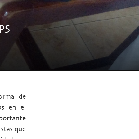
PS
forma de
os en el
portante
istas que