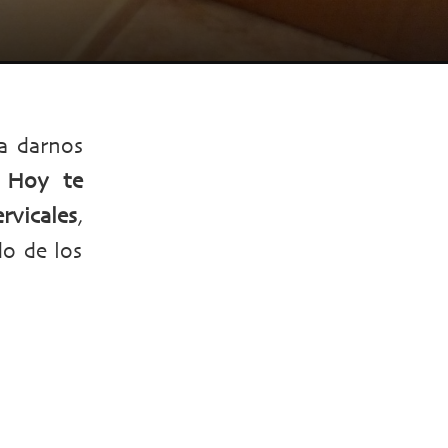
a darnos
.
Hoy te
rvicales
,
do de los