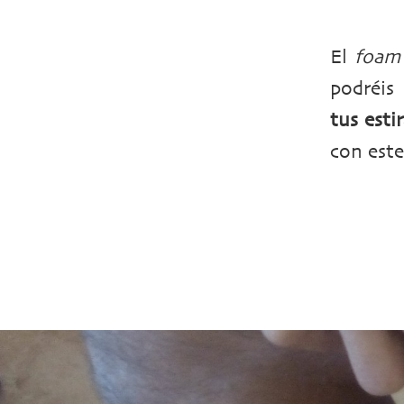
El
foam 
podréi
tus est
con este