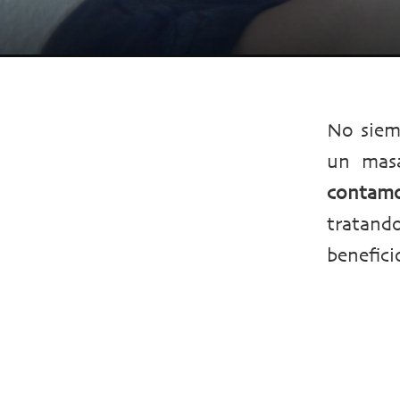
No siem
un masa
contamo
tratando
beneficio