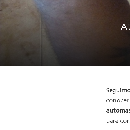
A
Seguimo
conocer
automas
para cor