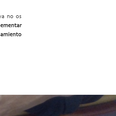
ya no os
ementar
namiento