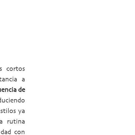
s cortos
ancia a
uencia de
oduciendo
stilos ya
a rutina
idad con