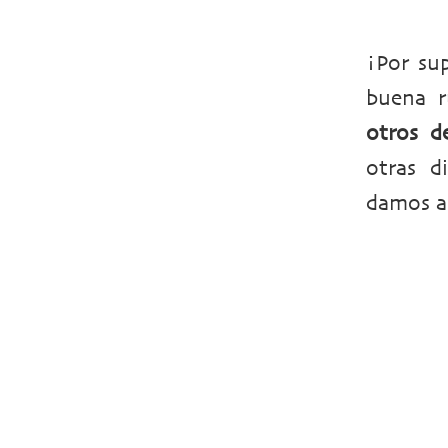
¡Por su
buena 
otros d
otras d
damos a