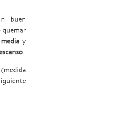
un buen
de quemar
 media
y
descanso
.
 (medida
iguiente