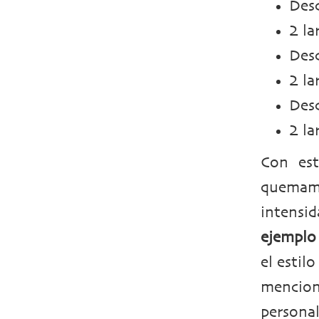
Des
2 la
Des
2 la
Des
2 la
Con est
quemam
intensid
ejemplo 
el estil
mencion
persona