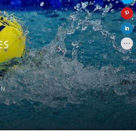
ES
ÓN