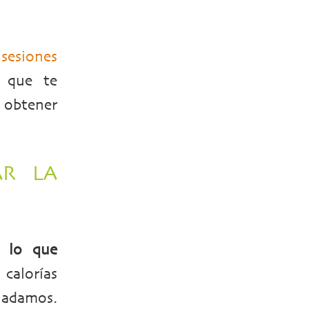
e
sesiones
s que te
a obtener
AR LA
r lo que
calorías
nadamos.