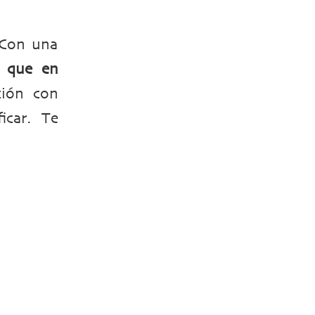
 Con una
l que en
ción con
icar. Te