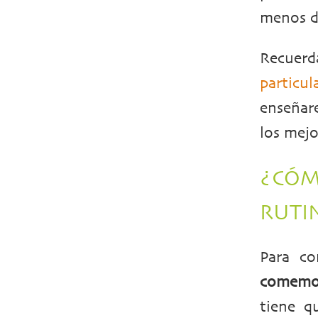
menos d
Recuerd
particu
enseñare
los mejo
¿CÓM
RUTI
Para c
comemo
tiene q