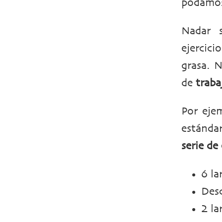
podamos
Nadar 
ejercici
grasa. 
de
traba
Por eje
estánda
serie d
6 la
Des
2 la