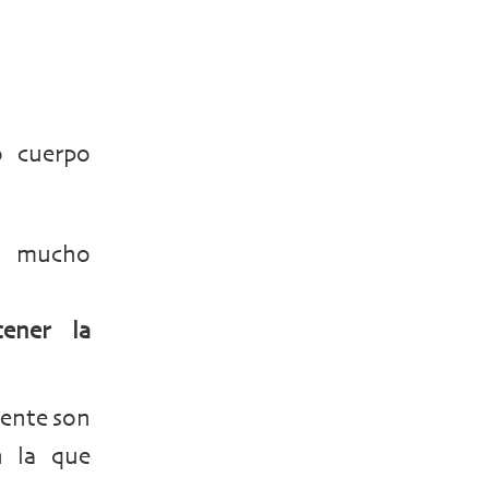
 cuerpo
an mucho
ener la
ente son
n la que