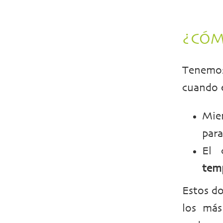
¿CÓM
Tenemo
cuando 
Mie
par
El 
temp
Estos d
los más