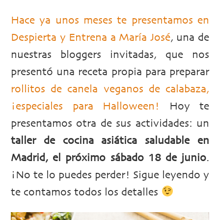
PUBLICADO EL 24 MAYO, 2016 EN:
Hace ya unos meses te presentamos en
DESPIERTA
,
NUTRICIÓN SALUDABLE
Despierta y Entrena a María José
, una de
nuestras bloggers invitadas, que nos
presentó una receta propia para preparar
rollitos de canela veganos de calabaza,
¡especiales para Halloween!
Hoy te
presentamos otra de sus actividades: un
taller de cocina asiática saludable en
Madrid, el próximo sábado 18 de junio
.
¡No te lo puedes perder! Sigue leyendo y
te contamos todos los detalles