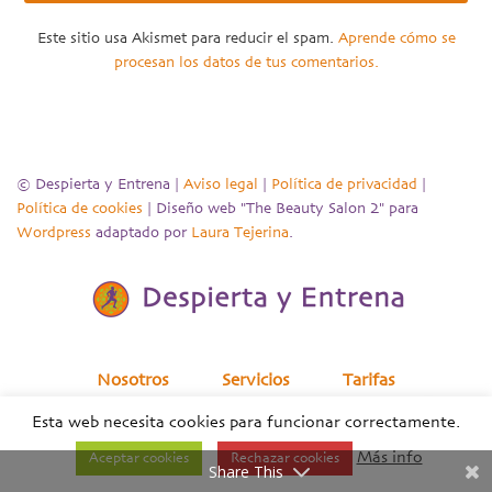
Este sitio usa Akismet para reducir el spam.
Aprende cómo se
procesan los datos de tus comentarios.
© Despierta y Entrena |
Aviso legal
|
Política de privacidad
|
Política de cookies
| Diseño web "The Beauty Salon 2" para
Wordpress
adaptado por
Laura Tejerina
.
Nosotros
Servicios
Tarifas
Esta web necesita cookies para funcionar correctamente.
¿Necesitas ayuda?
Empresas
Blog
Contacto
Más info
Aceptar cookies
Rechazar cookies
Share This